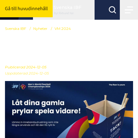
Svenska IBF
Gå till huvudinnehåll
Byt förbund här
Svenska IBF
/
Nyheter
/
VM 2024
Låt din gamla utrustning
få ett nytt liv
Publicerad
2024-12-05
Uppdaterad 2024-12-05