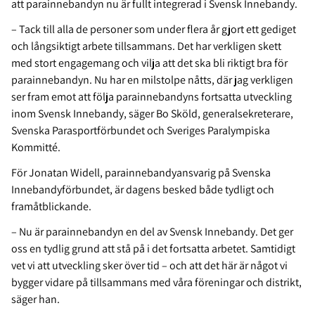
att parainnebandyn nu är fullt integrerad i Svensk Innebandy.
– Tack till alla de personer som under flera år gjort ett gediget
och långsiktigt arbete tillsammans. Det har verkligen skett
med stort engagemang och vilja att det ska bli riktigt bra för
parainnebandyn. Nu har en milstolpe nåtts, där jag verkligen
ser fram emot att följa parainnebandyns fortsatta utveckling
inom Svensk Innebandy, säger Bo Sköld, generalsekreterare,
Svenska Parasportförbundet och Sveriges Paralympiska
Kommitté.
För Jonatan Widell, parainnebandyansvarig på Svenska
Innebandyförbundet, är dagens besked både tydligt och
framåtblickande.
– Nu är parainnebandyn en del av Svensk Innebandy. Det ger
oss en tydlig grund att stå på i det fortsatta arbetet. Samtidigt
vet vi att utveckling sker över tid – och att det här är något vi
bygger vidare på tillsammans med våra föreningar och distrikt,
säger han.