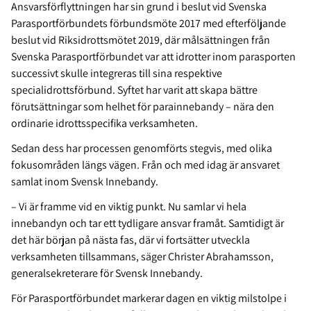
Ansvarsförflyttningen har sin grund i beslut vid Svenska
Parasportförbundets förbundsmöte 2017 med efterföljande
beslut vid Riksidrottsmötet 2019, där målsättningen från
Svenska Parasportförbundet var att idrotter inom parasporten
successivt skulle integreras till sina respektive
specialidrottsförbund. Syftet har varit att skapa bättre
förutsättningar som helhet för parainnebandy – nära den
ordinarie idrottsspecifika verksamheten.
Sedan dess har processen genomförts stegvis, med olika
fokusområden längs vägen. Från och med idag är ansvaret
samlat inom Svensk Innebandy.
– Vi är framme vid en viktig punkt. Nu samlar vi hela
innebandyn och tar ett tydligare ansvar framåt. Samtidigt är
det här början på nästa fas, där vi fortsätter utveckla
verksamheten tillsammans, säger Christer Abrahamsson,
generalsekreterare för Svensk Innebandy.
För Parasportförbundet markerar dagen en viktig milstolpe i