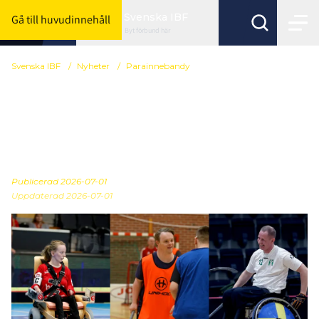
Svenska IBF
Gå till huvudinnehåll
Byt förbund här
Svenska IBF
/
Nyheter
/
Para­innebandy
Historisk dag –
parainnebandyn nu en
del av Svensk Innebandy
Publicerad
2026-07-01
Uppdaterad 2026-07-01