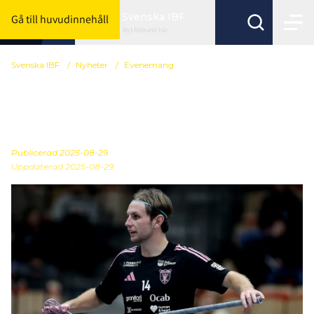
Svenska IBF
Gå till huvudinnehåll
Byt förbund här
Svenska IBF
/
Nyheter
/
Evenemang
Följ Champions Cup på
Innebandy Play i helgen
Publicerad
2025-08-29
Uppdaterad 2025-08-29