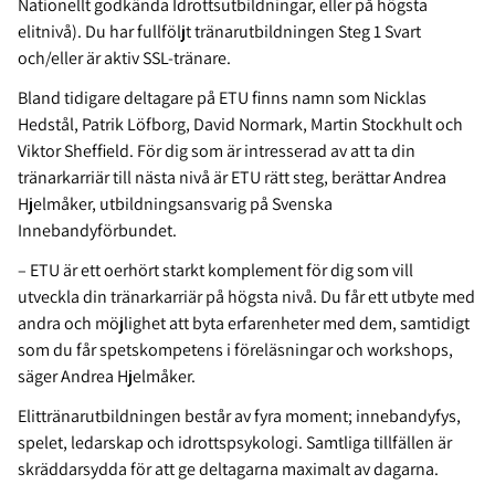
Nationellt godkända Idrottsutbildningar, eller på högsta
elitnivå). Du har fullföljt tränarutbildningen Steg 1 Svart
och/eller är aktiv SSL-tränare.
Bland tidigare deltagare på ETU finns namn som Nicklas
Hedstål, Patrik Löfborg, David Normark, Martin Stockhult och
Viktor Sheffield. För dig som är intresserad av att ta din
tränarkarriär till nästa nivå är ETU rätt steg, berättar Andrea
Hjelmåker, utbildningsansvarig på Svenska
Innebandyförbundet.
– ETU är ett oerhört starkt komplement för dig som vill
utveckla din tränarkarriär på högsta nivå. Du får ett utbyte med
andra och möjlighet att byta erfarenheter med dem, samtidigt
som du får spetskompetens i föreläsningar och workshops,
säger Andrea Hjelmåker.
Elittränarutbildningen består av fyra moment; innebandyfys,
spelet, ledarskap och idrottspsykologi. Samtliga tillfällen är
skräddarsydda för att ge deltagarna maximalt av dagarna.