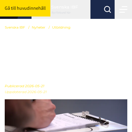
Svenska IBF
Gå till huvudinnehåll
Byt förbund här
Svenska IBF
/
Nyheter
/
Utbildning
Endast fåtal platser kvar
– missa inte chansen att
söka
elittränarutbildningen
Publicerad
2026-05-21
Uppdaterad 2026-05-21