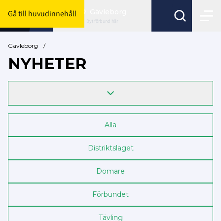
Gävleborg
Gå till huvudinnehåll
Byt förbund här
Gävleborg
/
NYHETER
Alla
Distriktslaget
Domare
Förbundet
Tävling