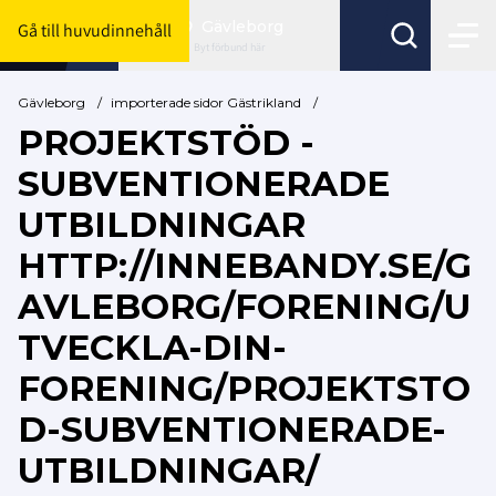
Gävleborg
Gå till huvudinnehåll
Byt förbund här
Gävleborg
/
importerade sidor Gästrikland
/
PROJEKTSTÖD -
SUBVENTIONERADE
UTBILDNINGAR
HTTP://INNEBANDY.SE/G
AVLEBORG/FORENING/U
TVECKLA-DIN-
FORENING/PROJEKTSTO
D-SUBVENTIONERADE-
UTBILDNINGAR/