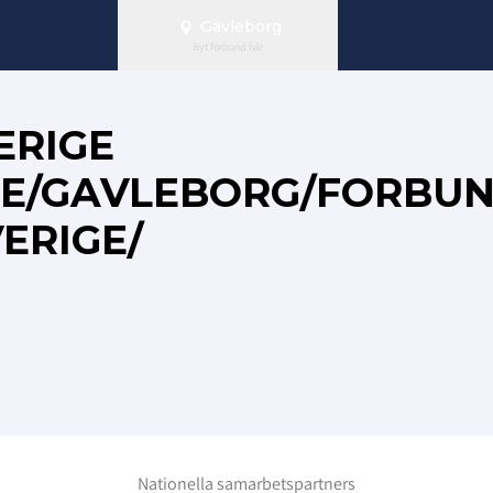
Gävleborg
Byt förbund här
ERIGE
.SE/GAVLEBORG/FORBU
ERIGE/
Nationella samarbetspartners