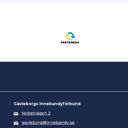
Gävleborgs Innebandyförbund
Nobelvägen 2
gavleborg@innebandy.se