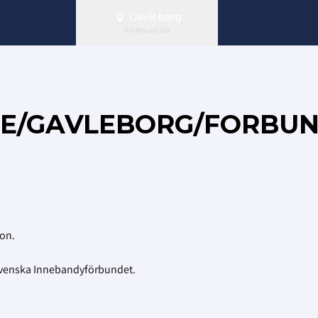
Gävleborg
Byt förbund här
SE/GAVLEBORG/FORBUND
ion.
Svenska Innebandyförbundet.