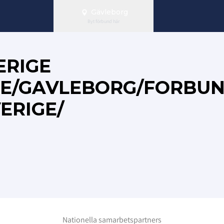
Gävleborg
Byt förbund här
ERIGE
.SE/GAVLEBORG/FORBU
ERIGE/
Nationella samarbetspartners