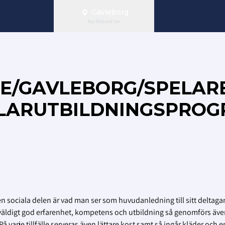
Gävleborg
Byt förbund här
SE/GAVLEBORG/SPELAR
ELARUTBILDNINGSPRO
 sociala delen är vad man ser som huvudanledning till sitt deltaga
äldigt god erfarenhet, kompetens och utbildning så genomförs äve
å varje tillfälle serveras även lättare kost samt så ingår kläder och e