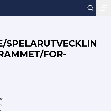
E/SPELARUTVECKLIN
GRAMMET/FOR-
nde.
n
n