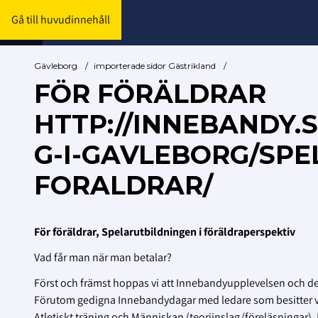
Gå till huvudinnehåll
Gävleborg
/
importerade sidor Gästrikland
/
FÖR FÖRÄLDRAR
HTTP://INNEBANDY.
G-I-GAVLEBORG/SP
FORALDRAR/
För föräldrar, Spelarutbildningen i föräldraperspektiv
Vad får man när man betalar?
Först och främst hoppas vi att Innebandyupplevelsen och den
Förutom gedigna Innebandydagar med ledare som besitter v
Atletiskt träning och Människan (teoriinslag/föreläsningar). P