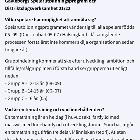
Gävleborgs Spelarutbildningsprogram och
Distriktslagsverksamhet 21/22
Vilka spelare har möjlighet att anmäla sig?
Spelarutbildningsprogrammet vänder sig till alla spelare födda
05–09. (Dock enbart 05-07 i Hälsingland, då samgående
processen första året inte kommer skilja organisationen sedan
tidigare år)
Gruppindelning kommer att ske efter utveckling, ambition och
tillfälle/målgrupp men i första hand ser grupperna ut enligt
nedan:
- Grupp A - 12-13 år. (08–09)
- Grupp B - 14-15 år. (06–07)
- Grupp C - 16 år. (05)
Vad är en tematräning och vad innehåller den?
En tematräning är en heldag (i huvudsak), fartfylld med
massvis med Innebandy och utvecklingsforum. Som bas utgår
en tematräning utifrån tre delar, Människan (teori), Atleten
(fysisk-träning och kunskapstillförsel) och Innebandyspelaren