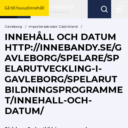
Gävleborg
Gå till huvudinnehåll
Byt förbund här
Gävleborg
/
importerade sidor Gästrikland
/
INNEHÅLL OCH DATUM
HTTP://INNEBANDY.SE/G
AVLEBORG/SPELARE/SP
ELARUTVECKLING-I-
GAVLEBORG/SPELARUT
BILDNINGSPROGRAMME
T/INNEHALL-OCH-
DATUM/