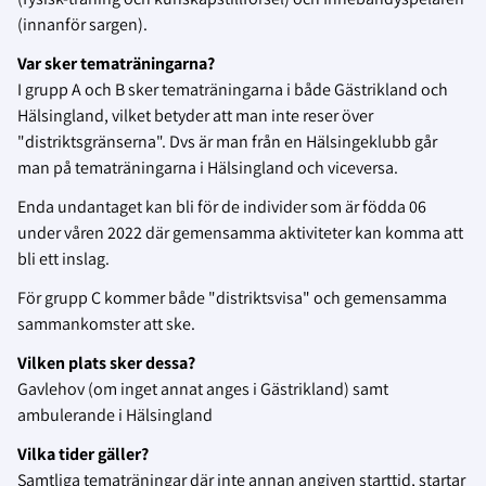
(innanför sargen).
Var sker tematräningarna?
I grupp A och B sker tematräningarna i både Gästrikland och
Hälsingland, vilket betyder att man inte reser över
"distriktsgränserna". Dvs är man från en Hälsingeklubb går
man på tematräningarna i Hälsingland och viceversa.
Enda undantaget kan bli för de individer som är födda 06
under våren 2022 där gemensamma aktiviteter kan komma att
bli ett inslag.
För grupp C kommer både "distriktsvisa" och gemensamma
sammankomster att ske.
Vilken plats sker dessa?
Gavlehov (om inget annat anges i Gästrikland) samt
ambulerande i Hälsingland
Vilka tider gäller?
Samtliga tematräningar där inte annan angiven starttid, startar