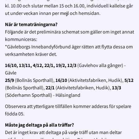
kl. 10.00 och slutar mellan 15 och 16.00, individuell kallelse går
ut under veckan innan per mejl och hemsidan.
När är tematräningarna?
Följande är det preliminära schemat som gäller om inget annat
kommuniceras:
*Gävleborgs Innebandyförbund äger rätten att flytta dessa om
verksamheten kräver det.
16/10, 13/11, 4/12, 22/1, 19/2, 12/3
(Gavlehov alla gånger) -
Gävle
25/9
(Bollnäs Sporthall),
16/10
(Aktivitetsfabriken, Hudik),
5/12
(Bollnäs Sporthall),
22/1
(Aktivitetsfabriken, Hudik),
13/3
(Söderhamn Sporthall) - Hälsingland
Observera att ytterligare tillfällen kommer adderas för spelare
födda 05.
Måste jag deltaga på alla träffar?
Det är inget krav att deltaga på varje träff utan man deltar