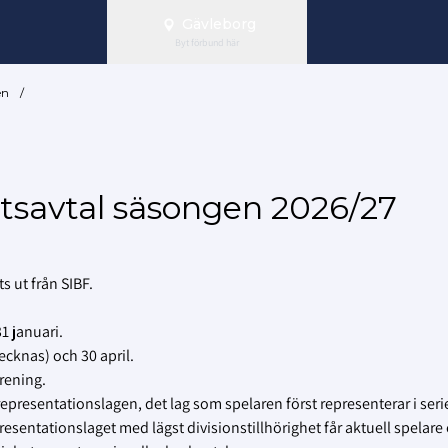
Gävleborg
Byt förbund här
en
/
savtal säsongen 2026/27
s ut från SIBF.
1 januari.
tecknas) och 30 april.
örening.
 representationslagen, det lag som spelaren först representerar i serie
presentationslaget med lägst divisionstillhörighet får aktuell spelare 