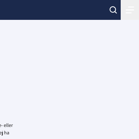
- eller
ej ha