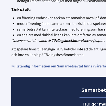
deltagit i representationslaget med högst divisionstillhör
Tänk på att:
en förening endast kan teckna ett samarbetsavtal på dam
moderförening är detsamma som den klubb där spelaren h
samarbetsavtal kan inte tecknas med förening som har s
en spelare med dubbel licens kan inte omfattas av samar
Observera att det alltid är
Tävlingsbestämmelserna
(kapitel
Att spelare finns tillgängliga i iBIS betyder
inte
att de är tillg
och inte en kopia på Tävlingsbestämmelserna.
Fullständig information om Samarbetsavtal finns i våra T
Samarbet
Hur gör ma