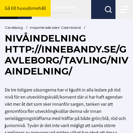
Gävleborg
Gå till huvudinnehåll
Byt förbund här
Gävleborg
/
importerade sidor Gästrikland
/
NIVÅINDELNING
HTTP://INNEBANDY.SE/G
AVLEBORG/TAVLING/NIV
AINDELNING/
De tre tidigare säsongerna har vi bjudit in alla ledare på röd
nivå för en utvecklingskväll/konvent där vi har haft agendan
vikt mer åt det som sker innanför sargen, tanken var att
genomföra fler utvecklingkvällar denna vår innan
serieläggningsträffarna med träffar på både grön/blå, röd och
juniornivå. Tyvärr är det inte varit möjligt att samla större
samlingar av personer vid möten vilket har gjort att dessa