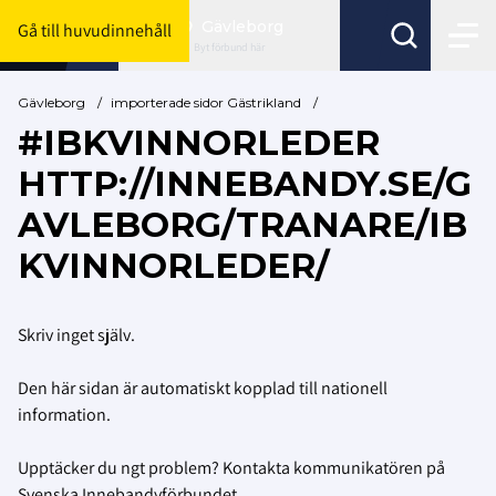
Gävleborg
Gå till huvudinnehåll
Byt förbund här
Gävleborg
/
importerade sidor Gästrikland
/
#IBKVINNORLEDER
HTTP://INNEBANDY.SE/G
AVLEBORG/TRANARE/IB
KVINNORLEDER/
Skriv inget själv.
Den här sidan är automatiskt kopplad till nationell
information.
Upptäcker du ngt problem? Kontakta kommunikatören på
Svenska Innebandyförbundet.