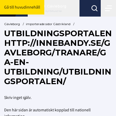
Gävleborg
Gå till huvudinnehåll
Byt förbund här
Gävleborg
/
importerade sidor Gästrikland
/
UTBILDNINGSPORTALEN
HTTP://INNEBANDY.SE/G
AVLEBORG/TRANARE/G
A-EN-
UTBILDNING/UTBILDNIN
GSPORTALEN/
Skriv inget själv.
Den här sidan är automatiskt kopplad till nationell