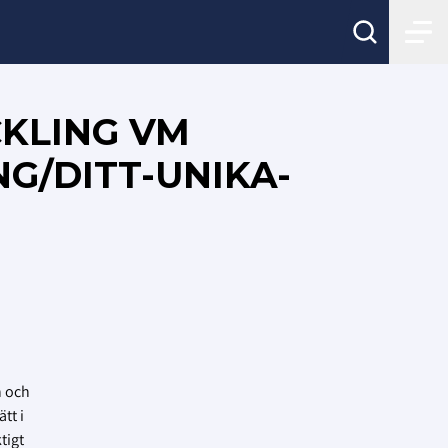
CKLING VM
G/DITT-UNIKA-
n och
tt i
tigt