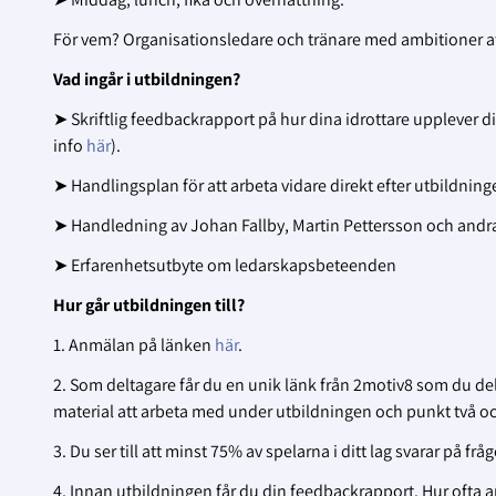
För vem? Organisationsledare och tränare med ambitioner att
Vad ingår i utbildningen?
➤
Skriftlig feedbackrapport på hur dina idrottare upplever 
info
här
).
➤
Handlingsplan för att arbeta vidare direkt efter utbildn
➤
Handledning av Johan Fallby, Martin Pettersson och andra
➤
Erfarenhetsutbyte om ledarskapsbeteenden
Hur går utbildningen till?
1. Anmälan på länken
här
.
2. Som deltagare får du en unik länk från 2motiv8 som du dela
material att arbeta med under utbildningen och punkt två och
3. Du ser till att minst 75% av spelarna i ditt lag svarar på f
4. Innan utbildningen får du din feedbackrapport. Hur ofta 