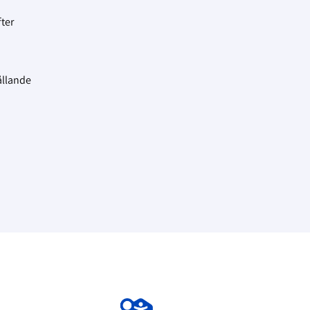
ter
ållande