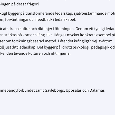
ningen på dessa frågor?
ktigt bygger på transformerande ledarskap, självbestämmande moti
on, förväntningar och feedback i ledarskapet.
att skapa kultur och riktlinjer i föreningen. Genom ett tydligt leda
stärkas på kort och lång sikt. Här ges mycket konkreta exempel p
genom forskningsbaserad metod. Låter det krångligt? Nej, tvärtom.
ll just ditt ledarskap. Det bygger på idrottspsykologi, pedagogik oc
er den levande kulturen och riktlinjerna.
 Innebandyförbundet samt Gävleborgs, Uppsalas och Dalarnas