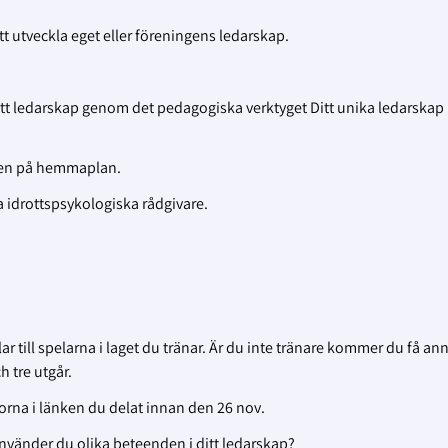
 utveckla eget eller föreningens ledarskap.
ditt ledarskap genom det pedagogiska verktyget Ditt unika ledarskap
ingen på hemmaplan.
 idrottspsykologiska rådgivare.
r till spelarna i laget du tränar. Är du inte tränare kommer du få an
 tre utgår.
rågorna i länken du delat innan den 26 nov.
använder du olika beteenden i ditt ledarskap?