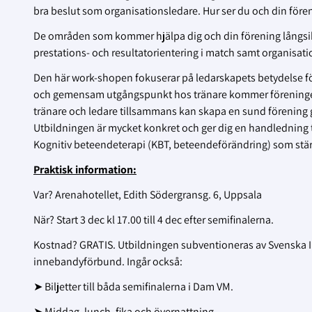
bra beslut som organisationsledare. Hur ser du och din före
De områden som kommer hjälpa dig och din förening långsi
prestations- och resultatorientering i match samt organisati
Den här work-shopen fokuserar på ledarskapets betydelse för 
och gemensam utgångspunkt hos tränare kommer föreningen 
tränare och ledare tillsammans kan skapa en sund förening 
Utbildningen är mycket konkret och ger dig en handledning ti
Kognitiv beteendeterapi (KBT, beteendeförändring) som stärk
Praktisk information:
Var? Arenahotellet, Edith Södergransg. 6, Uppsala
När? Start 3 dec kl 17.00 till 4 dec efter semifinalerna.
Kostnad? GRATIS. Utbildningen subventioneras av Svenska
innebandyförbund.
Ingår också:
➤
Biljetter till båda semifinalerna i Dam VM.
➤
Middag, lunch, fika och övernattning.