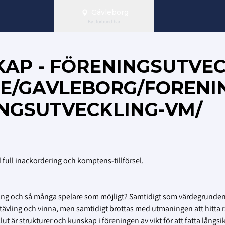
Gävleborg
Byt förbund här
KAP - FÖRENINGSUTVE
SE/GAVLEBORG/FORENIN
NGSUTVECKLING-VM/
ull inackordering och komptens-tillförsel.
mgång och så många spelare som möjligt? Samtidigt som värdegrunde
ävling och vinna, men samtidigt brottas med utmaningen att hitta rä
ut är strukturer och kunskap i föreningen av vikt för att fatta långsik