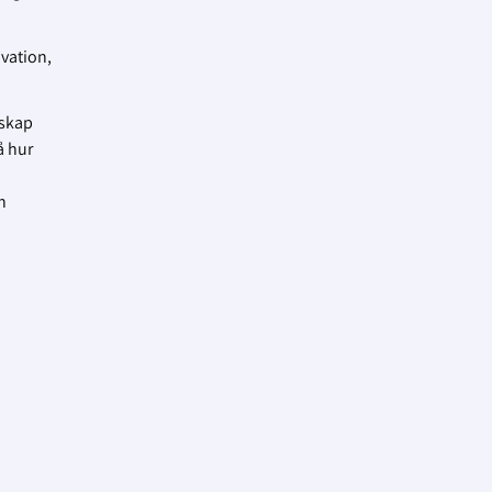
vation,
rskap
å hur
h