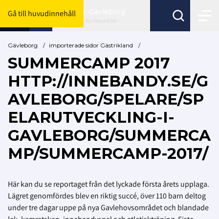
Gävleborg
Gå till huvudinnehåll
Byt förbund här
Gävleborg
/
importerade sidor Gästrikland
/
SUMMERCAMP 2017
HTTP://INNEBANDY.SE/G
AVLEBORG/SPELARE/SP
ELARUTVECKLING-I-
GAVLEBORG/SUMMERCA
MP/SUMMERCAMP-2017/
Här kan du se reportaget från det lyckade första årets upplaga.
Lägret genomfördes
blev en riktig succé, över 110 barn deltog
under tre dagar uppe på nya Gavlehovsområdet och blandade