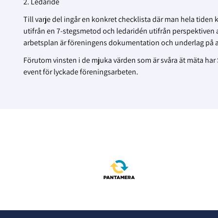
2. Ledaridé
Till varje del ingår en konkret checklista där man hela tiden
utifrån en 7-stegsmetod och ledaridén utifrån perspektiven at
arbetsplan är föreningens dokumentation och underlag på att
Förutom vinsten i de mjuka värden som är svåra ät mäta har S
event för lyckade föreningsarbeten.