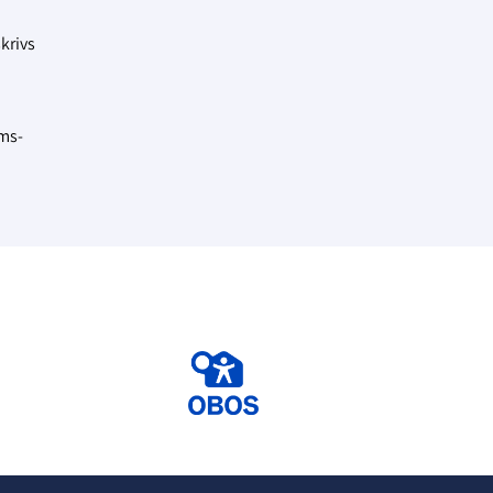
krivs
ums-