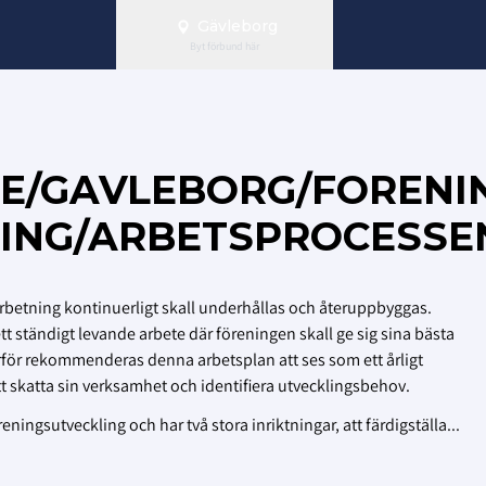
Gävleborg
Byt förbund här
SE/GAVLEBORG/FORENI
ING/ARBETSPROCESSE
rbetning kontinuerligt skall underhållas och återuppbyggas.
tt ständigt levande arbete där föreningen skall ge sig sina bästa
rför rekommenderas denna arbetsplan att ses som ett årligt
t skatta sin verksamhet och identifiera utvecklingsbehov.
ingsutveckling och har två stora inriktningar, att färdigställa...