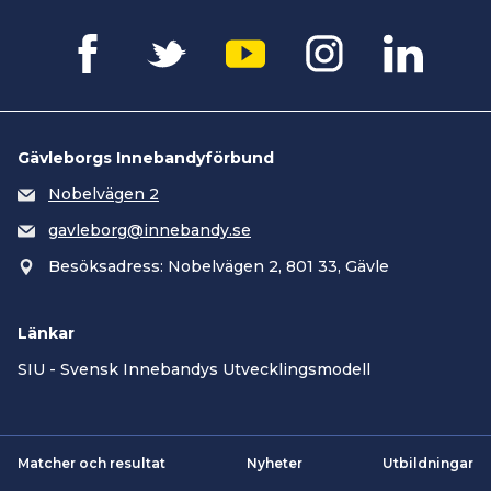
Gävleborgs Innebandyförbund
Nobelvägen 2
gavleborg@innebandy.se
Besöksadress: Nobelvägen 2, 801 33, Gävle
Länkar
SIU - Svensk Innebandys Utvecklingsmodell
Matcher och resultat
Nyheter
Utbildningar
Smartsvar AI