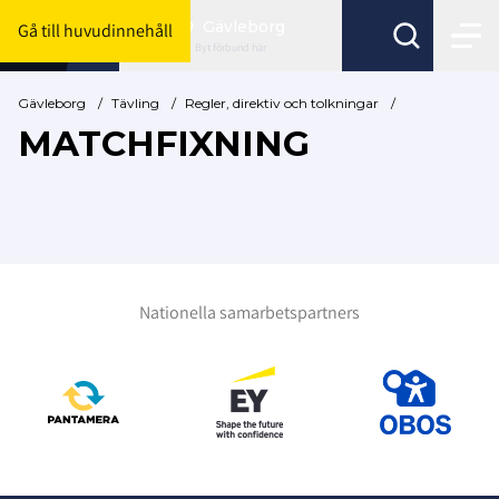
Gävleborg
Gå till huvudinnehåll
Byt förbund här
Gävleborg
/
Tävling
/
Regler, direktiv och tolkningar
/
MATCHFIXNING
Nationella samarbetspartners