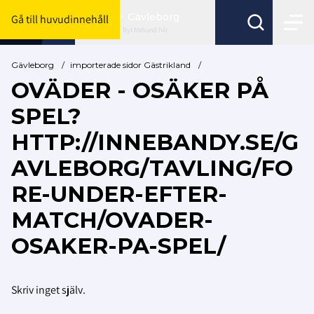
Gävleborg
Gå till huvudinnehåll
Byt förbund här
Gävleborg
/
importerade sidor Gästrikland
/
OVÄDER - OSÄKER PÅ
SPEL?
HTTP://INNEBANDY.SE/G
AVLEBORG/TAVLING/FO
RE-UNDER-EFTER-
MATCH/OVADER-
OSAKER-PA-SPEL/
Skriv inget själv.