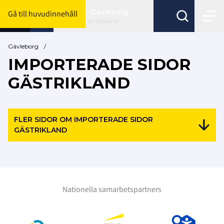
Gävleborg
Gå till huvudinnehåll
Byt förbund här
Gävleborg
/
IMPORTERADE SIDOR
GÄSTRIKLAND
FLER SIDOR OM IMPORTERADE SIDOR
GÄSTRIKLAND
Nationella samarbetspartners