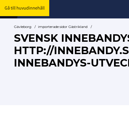
Gå till huvudinnehåll
Gävleborg
/
importerade sidor Gästrikland
/
SVENSK INNEBANDY
HTTP://INNEBANDY
INNEBANDYS-UTVEC