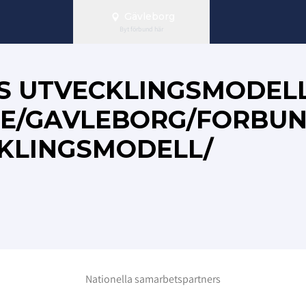
Gävleborg
Byt förbund här
S UTVECKLINGSMODEL
.SE/GAVLEBORG/FORBUN
KLINGSMODELL/
Nationella samarbetspartners