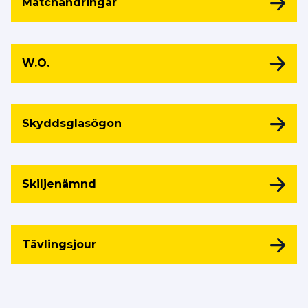
Matchändringar
W.O.
Skyddsglasögon
Skiljenämnd
Tävlingsjour