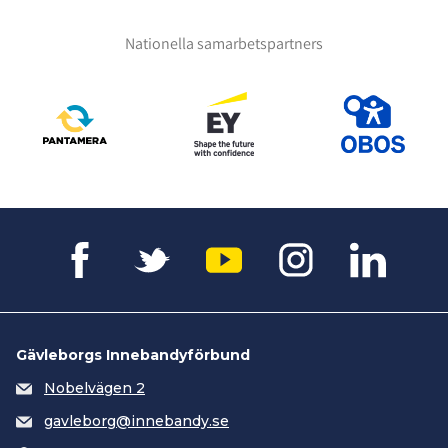
Nationella samarbetspartners
Gävleborgs Innebandyförbund
Nobelvägen 2
gavleborg@innebandy.se