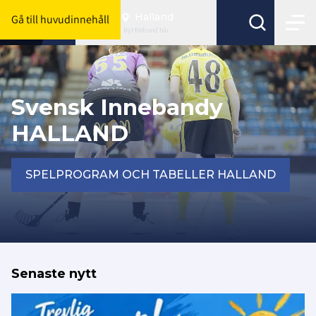
Halland
Gå till huvudinnehåll
Byt förbund här
Svensk Innebandy
HALLAND
SPELPROGRAM OCH TABELLER HALLAND
Senaste nytt