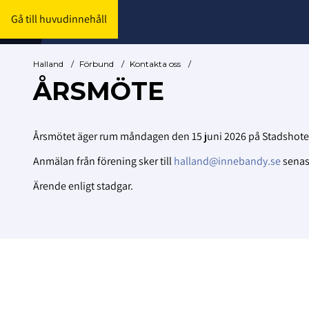
Gå till huvudinnehåll
Halland
/
Förbund
/
Kontakta oss
/
ÅRSMÖTE
Årsmötet äger rum måndagen den 15 juni 2026 på Stadshotellet
Anmälan från förening sker till
halland@innebandy.se
senast
Ärende enligt stadgar.