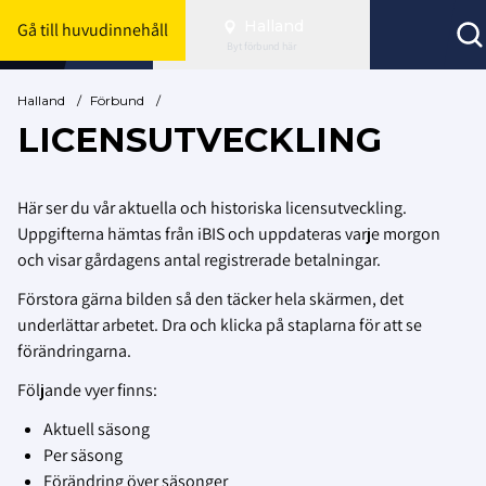
Halland
Gå till huvudinnehåll
Byt förbund här
Halland
/
Förbund
/
LICENSUTVECKLING
Här ser du vår aktuella och historiska licensutveckling.
Uppgifterna hämtas från iBIS och uppdateras varje morgon
och visar gårdagens antal registrerade betalningar.
Förstora gärna bilden så den täcker hela skärmen, det
underlättar arbetet. Dra och klicka på staplarna för att se
förändringarna.
Följande vyer finns:
Aktuell säsong
Per säsong
Förändring över säsonger