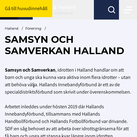
Halland
Gå till huvudinnehåll
Byt förbund här
Halland
/
Förening
/
SAMSYN OCH
SAMVERKAN HALLAND
Samsyn och Samverkan
, idrotten i Halland handlar om att
barn och unga ska kunna vara aktiva inom flera idrotter – utan
att behöva välja. Hallands Innebandyförbund är ett av de
specialdistriktsförbund som skrivit under överenskommelsen.
Arbetet inleddes under hösten 2019 där Hallands
Innebandyförbund, tillsammans med Hallands
Handbollförbund och Hallands Fotbollförbund var drivande.
SDF:en såg behovet av att arbeta över idrottsgränserna för att
få barn och unga att stanna kvar längre inom idrotten.