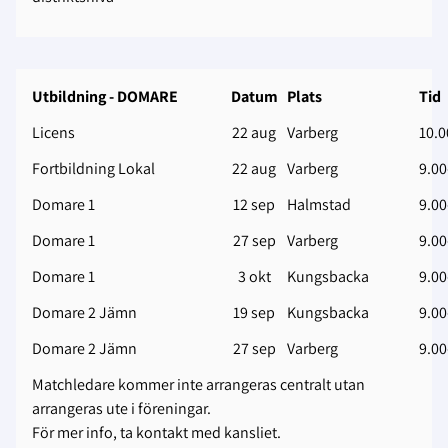
Utbildning ‐ DOMARE
Datum
Plats
Tid
Licens
22 aug
Varberg
10.0
Fortbildning Lokal
22 aug
Varberg
9.00
Domare 1
12 sep
Halmstad
9.00
Domare 1
27 sep
Varberg
9.00
Domare 1
3 okt
Kungsbacka
9.00
Domare 2 Jämn
19 sep
Kungsbacka
9.00
Domare 2 Jämn
27 sep
Varberg
9.00
Matchledare kommer inte arrangeras centralt utan
arrangeras ute i föreningar.
För mer info, ta kontakt med kansliet.