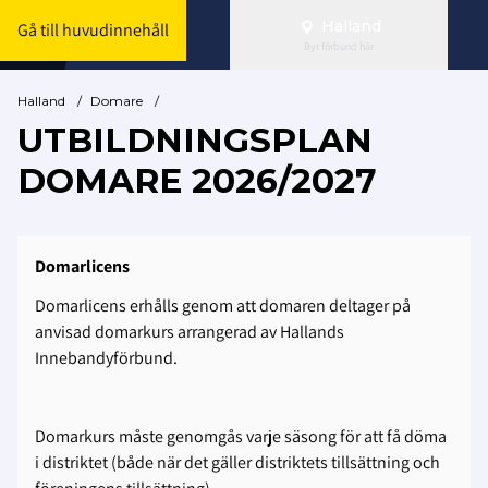
Halland
Gå till huvudinnehåll
Byt förbund här
Halland
/
Domare
/
UTBILDNINGSPLAN
DOMARE 2026/2027
Domarlicens
Domarlicens erhålls genom att domaren deltager på
anvisad domarkurs arrangerad av Hallands
Innebandyförbund.
Domarkurs måste genomgås varje säsong för att få döma
i distriktet (både när det gäller distriktets tillsättning och