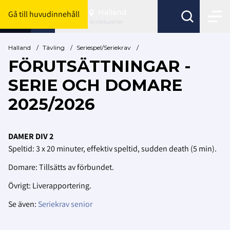
Halland
Gå till huvudinnehåll
Byt förbund här
Halland
/
Tävling
/
Seriespel/Seriekrav
/
FÖRUTSÄTTNINGAR -
SERIE OCH DOMARE
2025/2026
DAMER DIV 2
Speltid: 3 x 20 minuter, effektiv speltid, sudden death (5 min).
Domare: Tillsätts av förbundet.
Övrigt: Liverapportering.
Se även:
Seriekrav senior