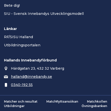
Bete dig!
SIU - Svensk Innebandys Utvecklingsmodell
Länkar
RF/SISU Halland
Utbildningsportalen
Hallands Innebandyförbund
Härdgatan 23, 432 32 Varberg
halland@innebandy.se
0340-192 55
Matcher och resultat
Matchflyttsansökan
Matchkollen
Utbildningar
Övningsbanken
Smartsvar AI