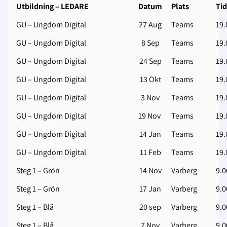
Utbildning – LEDARE
Datum
Plats
Tid
GU – Ungdom Digital
27 Aug
Teams
19.
GU – Ungdom Digital
8 Sep
Teams
19.
GU – Ungdom Digital
24 Sep
Teams
19.
GU – Ungdom Digital
13 Okt
Teams
19.
GU – Ungdom Digital
3 Nov
Teams
19.
GU – Ungdom Digital
19 Nov
Teams
19.
GU – Ungdom Digital
14 Jan
Teams
19.
GU – Ungdom Digital
11 Feb
Teams
19.
Steg 1 – Grön
14 Nov
Varberg
9.0
Steg 1 – Grön
17 Jan
Varberg
9.0
Steg 1 – Blå
20 sep
Varberg
9.0
Steg 1 – Blå
7 Nov
Varberg
9.0