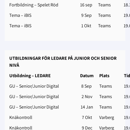
Fortbildning – Spelet Röd
16 sep
Teams
18.
Tema – iBIS
9 Sep
Teams
19.
Tema – iBIS
1 Okt
Teams
19.
UTBILDNINGAR FÖR LEDARE PÅ JUNIOR OCH SENIOR
NIVÅ
Utbildning – LEDARE
Datum
Plats
Ti
GU – Senior/Junior Digital
8 Sep
Teams
19.
GU – Senior/Junior Digital
2 Nov
Teams
19.
GU – Senior/Junior Digital
14 Jan
Teams
19.
Knäkontroll
7 Okt
Varberg
19.
Knäkontroll
9 Dec
Varberg
19.