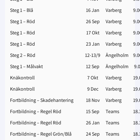
Steg 1 – Blå
16 Jan
Varberg
9.0
Steg 1 – Röd
26 Sep
Varberg
9.0
Steg 1 – Röd
17 Okt
Varberg
9.0
Steg 1 – Röd
23 Jan
Varberg
9.0
Steg 2 – Röd
12-13/9
Ängelholm
9.0
Steg 1 – Målvakt
12 Sep
Ängelholm
9.0
Knäkontroll
7 Okt
Varberg
19.
Knäkontroll
9 Dec
Varberg
19.
Fortbildning – Skadehantering
18 Nov
Varberg
19.
Fortbildning – Regel Röd
15 Sep
Teams
18.
Fortbildning – Regel Röd
26 Jan
Teams
18.
Fortbildning – Regel Grön/Blå
24 Sep
Teams
18.