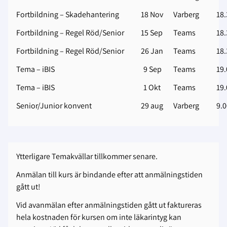
Fortbildning – Skadehantering
18 Nov
Varberg
18.
Fortbildning – Regel Röd/Senior
15 Sep
Teams
18.
Fortbildning – Regel Röd/Senior
26 Jan
Teams
18.
Tema – iBIS
9 Sep
Teams
19.
Tema – iBIS
1 Okt
Teams
19.
Senior/Junior konvent
29 aug
Varberg
9.0
Ytterligare Temakvällar tillkommer senare.
Anmälan till kurs är bindande efter att anmälningstiden
gått ut!
Vid avanmälan efter anmälningstiden gått ut faktureras
hela kostnaden för kursen om inte läkarintyg kan