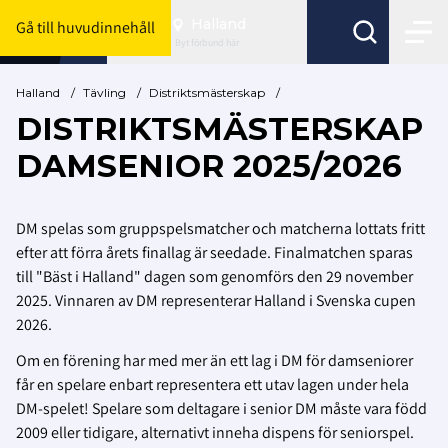
Halland
Gå till huvudinnehåll
Byt förbund här
Halland
/
Tävling
/
Distriktsmästerskap
/
DISTRIKTSMÄSTERSKAP
DAMSENIOR 2025/2026
DM spelas som gruppspelsmatcher och matcherna lottats fritt
efter att förra årets finallag är seedade. Finalmatchen sparas
till "Bäst i Halland" dagen som genomförs den 29 november
2025. Vinnaren av DM representerar Halland i Svenska cupen
2026.
Om en förening har med mer än ett lag i DM för damseniorer
får en spelare enbart representera ett utav lagen under hela
DM-spelet! Spelare som deltagare i senior DM måste vara född
2009 eller tidigare, alternativt inneha dispens för seniorspel.