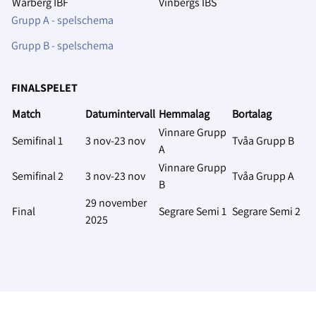
Warberg IBF
Vinbergs IBS
Grupp A - spelschema
Grupp B - spelschema
FINALSPELET
Match
Datumintervall
Hemmalag
Bortalag
Vinnare Grupp
Semifinal 1
3 nov-23 nov
Tvåa Grupp B
A
Vinnare Grupp
Semifinal 2
3 nov-23 nov
Tvåa Grupp A
B
29 november
Final
Segrare Semi 1
Segrare Semi 2
2025