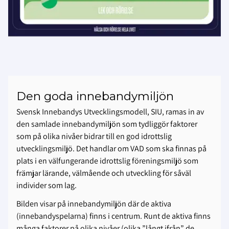
Den goda innebandymiljön
Svensk Innebandys Utvecklingsmodell, SIU, ramas in av
den samlade innebandymiljön som tydliggör faktorer
som på olika nivåer bidrar till en god idrottslig
utvecklingsmiljö. Det handlar om VAD som ska finnas på
plats i en välfungerande idrottslig föreningsmiljö som
främjar lärande, välmående och utveckling för såväl
individer som lag.
Bilden visar på innebandymiljön där de aktiva
(innebandyspelarna) finns i centrum. Runt de aktiva finns
många faktorer på olika nivåer (olika ”långt ifrån” de