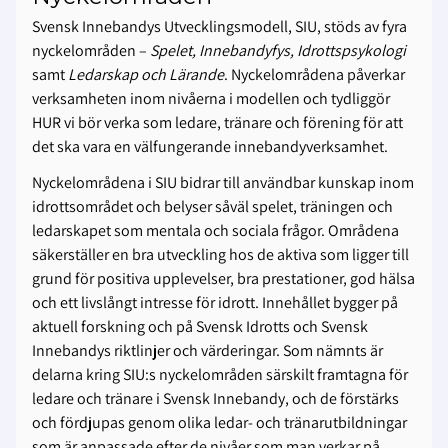
Svensk Innebandys Utvecklingsmodell, SIU, stöds av fyra
nyckelområden –
Spelet, Innebandyfys, Idrottspsykologi
samt
Ledarskap och Lärande
. Nyckelområdena påverkar
verksamheten inom nivåerna i modellen och tydliggör
HUR vi bör verka som ledare, tränare och förening för att
det ska vara en välfungerande innebandyverksamhet.
Nyckelområdena i SIU bidrar till användbar kunskap inom
idrottsområdet och belyser såväl spelet, träningen och
ledarskapet som mentala och sociala frågor. Områdena
säkerställer en bra utveckling hos de aktiva som ligger till
grund för positiva upplevelser, bra prestationer, god hälsa
och ett livslångt intresse för idrott. Innehållet bygger på
aktuell forskning och på Svensk Idrotts och Svensk
Innebandys riktlinjer och värderingar. Som nämnts är
delarna kring SIU:s nyckelområden särskilt framtagna för
ledare och tränare i Svensk Innebandy, och de förstärks
och fördjupas genom olika ledar- och tränarutbildningar
som är anpassade efter de nivåer som man verkar på.