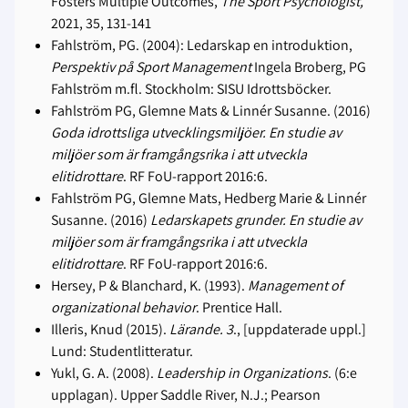
Fosters Multiple Outcomes,
The Sport Psychologist,
2021, 35, 131-141
Fahlström, PG. (2004): Ledarskap en introduktion,
Perspektiv på Sport Management
Ingela Broberg, PG
Fahlström m.fl. Stockholm: SISU Idrottsböcker.
Fahlström PG, Glemne Mats & Linnér Susanne. (2016)
Goda idrottsliga utvecklingsmiljöer. En studie av
miljöer som är framgångsrika i att utveckla
elitidrottare
. RF FoU-rapport 2016:6.
Fahlström PG, Glemne Mats, Hedberg Marie & Linnér
Susanne. (2016)
Ledarskapets grunder. En studie av
miljöer som är framgångsrika i att utveckla
elitidrottare
. RF FoU-rapport 2016:6.
Hersey, P & Blanchard, K. (1993).
Management of
organizational behavior
. Prentice Hall.
Illeris, Knud (2015).
Lärande. 3
., [uppdaterade uppl.]
Lund: Studentlitteratur.
Yukl, G. A. (2008).
Leadership in Organizations
. (6:e
upplagan). Upper Saddle River, N.J.; Pearson