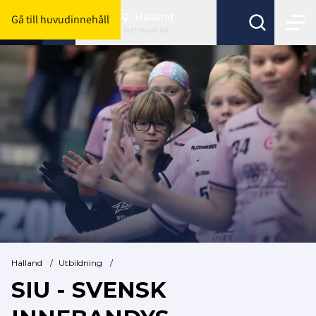
Halland
Gå till huvudinnehåll
Byt förbund här
Halland
/
Utbildning
/
SIU - SVENSK