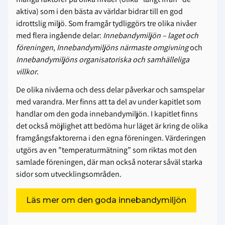
aktiva) som i den bästa av världar bidrar till en god
idrottslig miljö. Som framgår tydliggörs tre olika nivåer
med flera ingående delar:
Innebandymiljön – laget och
föreningen
,
Innebandymiljöns närmaste omgivning
och
Innebandymiljöns organisatoriska och samhälleliga
villkor
.
De olika nivåerna och dess delar påverkar och samspelar
med varandra. Mer finns att ta del av under kapitlet som
handlar om den goda innebandymiljön. I kapitlet finns
det också möjlighet att bedöma hur läget är kring de olika
framgångsfaktorerna i den egna föreningen. Värderingen
utgörs av en ”temperaturmätning” som riktas mot den
samlade föreningen, där man också noterar såväl starka
sidor som utvecklingsområden.
Läs mer om den goda innebandymiljön