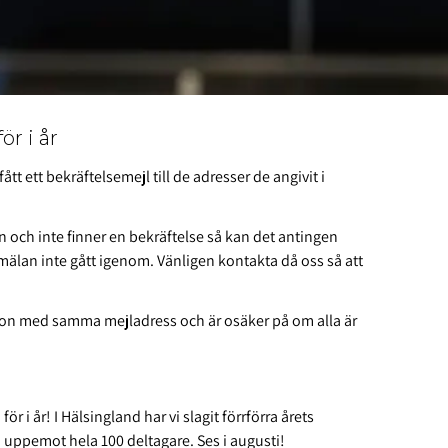
r i år
t ett bekräftelsemejl till de adresser de angivit i
n och inte finner en bekräftelse så kan det antingen
anmälan inte gått igenom. Vänligen kontakta då oss så att
erson med samma mejladress och är osäker på om alla är
r i år! I Hälsingland har vi slagit förrförra årets
i uppemot hela 100 deltagare. Ses i augusti!