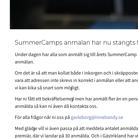
SummerCamps anmälan har nu stängts fö
Under dagen har alla som anmält sig till årets SummerCamp fåt
anmälan.
Om det är så att man kollat både i inkorgen och i skräpposte
vara att adressen inte skrevs in korrekt i anmälan eller att 
vi kan kika så snart som möjligt.
Har ni fått ett bekräftelsemejl men har anmält fler än en p
anmälda så kan ni även då kontakta oss.
För alla frågor når ni oss på
gavleborg@innebandy.se
Med glädje vill vi även passa på att meddela antalet anmälda fö
premiär, där vi landar på 30 anmälda. Och i Gästrikland har v