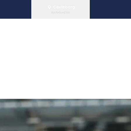
Gävleborg
Byt förbund här
gd & bekräftel
p