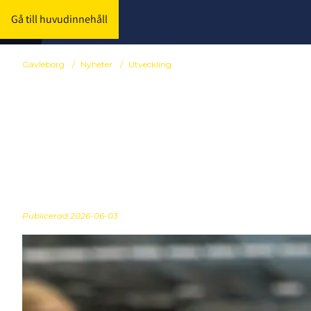
Gå till huvudinnehåll
Gävleborg
/
Nyheter
/
Utveckling
Anmälan stän
SummerCam
Publicerad
2026-06-03