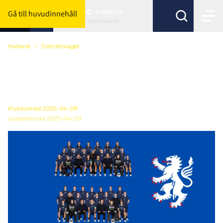
Halland
Gå till huvudinnehåll
Byt förbund här
Halland
/
Distriktslaget
Nu öppnar anmälan till
distriktslaget
Publicerad
2025-04-09
Uppdaterad 2025-04-09