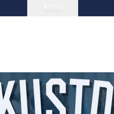
Halland
Byt förbund här
stderby i SSL!