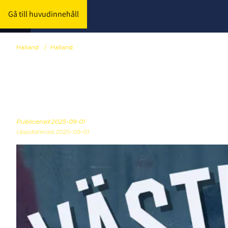
Gå till huvudinnehåll
Halland
/
Halland
Gratis Västku
Publicerad
2025-09-01
Uppdaterad 2025-09-01