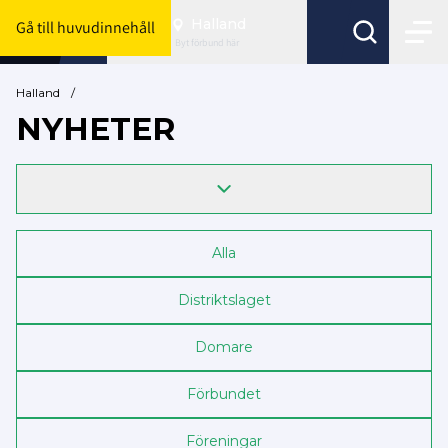
Halland
Gå till huvudinnehåll
Byt förbund här
Halland
/
NYHETER
Alla
Distriktslaget
Domare
Förbundet
Föreningar