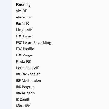
Förening
Ale IBF
Almås IBF
Burås IK
Dingle AIK
FBC Lerum
FBC Lerum Utveckling
FBC Partille
FBC Vinga
Floda IBK
Herrestads AIF
IBF Backadalen
IBF Älvstranden
IBK Bergum
IBK Kungälv
IK Zenith
Kärra IBK