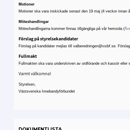
Motioner
Motioner ska vara inskickade senast den 19 maj (4 veckor innan år
Möteshandlingar
Möteshandlingarna kommer finnas tillgängliga på vår hemsida (
År
Förslag på styrelsekandidater
Förslag på kandidater mejlas till valberedningen@vsibf.se. Förslag
Fullmakt
Fullmakten ska vara underskriven av ordförande och kassör eller se
Varmt välkomna!
Styrelsen,
Västsvenska Innebandyförbundet
DOKUMENTLISTA