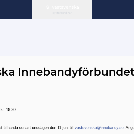
Västsvenska
Byt förbund här
venska Innebandyförbunde
kl. 18.30.
 tillhanda senast
onsdagen den 11 juni till
vastsvenska@innebandy.se
.
Ange 