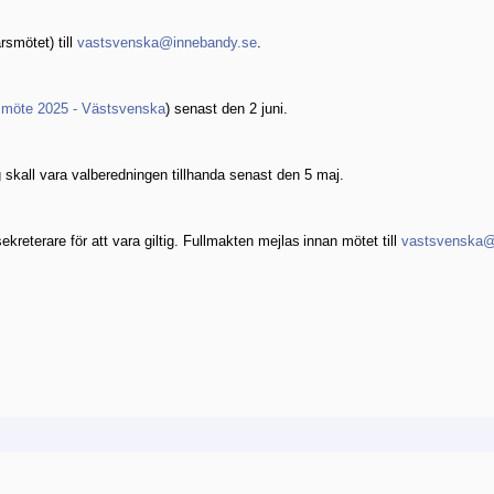
smötet) till
vastsvenska@innebandy.se
.
smöte 2025 - Västsvenska
) senast den 2 juni.
 skall vara valberedningen tillhanda senast den 5 maj.
kreterare för att vara giltig. Fullmakten mejlas
innan mötet till
vastsvenska@