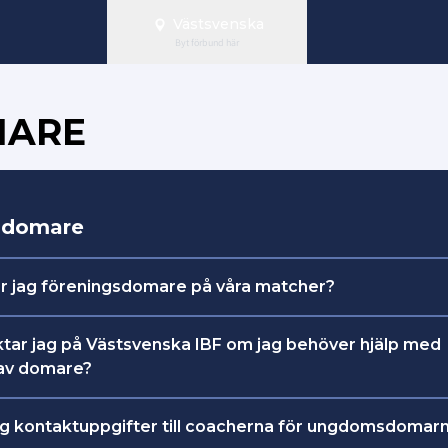
Västsvenska
Byt förbund här
MARE
sdomare
ter jag föreningsdomare på våra matcher?
 du manualen
för hur du tillsätter matcher för grön, b
tar jag på Västsvenska IBF om jag behöver hjälp med
g av domare?
r Ulf Widell,
ulf.widell@innebandy.se
.
jag kontaktuppgifter till coacherna för ungdomsdomar