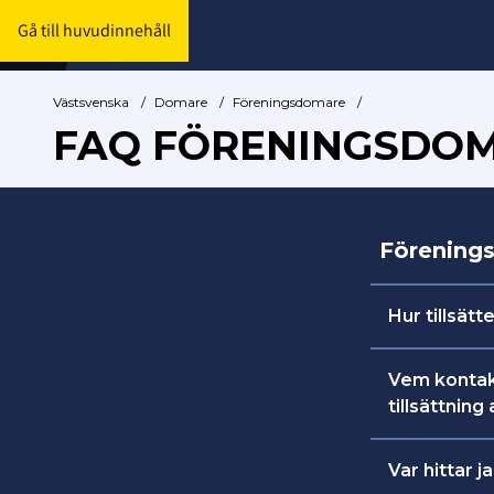
Gå till huvudinnehåll
Västsvenska
/
Domare
/
Föreningsdomare
/
FAQ FÖRENINGSDO
Förening
Hur tillsät
Här hittar
Vem kontak
röd nivå.
tillsättnin
Du kontakta
Var hittar 