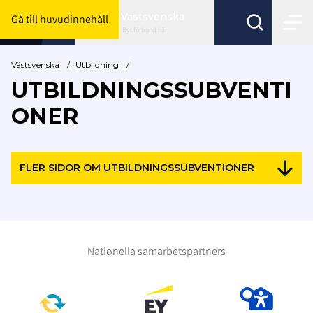
Västsvenska
Gå till huvudinnehåll
Byt förbund här
Västsvenska
/
Utbildning
/
UTBILDNINGSSUBVENTI
ONER
FLER SIDOR OM UTBILDNINGSSUBVENTIONER
Nationella samarbetspartners