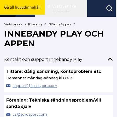
Västsvenska
Gå till huvudinnehåll
Byt förbund här
Västsvenska
/
Förening
/
iBIS och Appen
/
INNEBANDY PLAY OCH
APPEN
Kontakt och support Innebandy Play
Tittare: dålig sändning, kontoproblem etc
Bemannat måndag-söndag kl 09-21
support@
solidsport.com
Förening: Tekniska sändningsproblem/vill
sända själv
cs@
solidsport.com