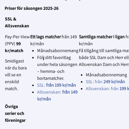
Equipment & tools to fasten the camera
Den tekniska lösningen kommer att
Skylta tydligt vid entrén att
Priser för säsongen 2025-26
vidareutvecklas löpande under hela
matchen kommer att
Phone/tablet/computer with network
SSL &
avtalsperioden samtidigt som
livesändas eller spelas in.
connection
Allsvenskan
användarfeedback kommer att samlas in
Påminn gärna publiken
för att göra anpassningar utifrån deras
muntligt via speakern om detta
Pay‑Per‑View
Ett lags matcher
från 149
Samtliga matcher i ligan
f
Läs mer om installationer här:
önskemål.
vid behov.
(PPV)
99
kr/mån
kr/mån
https://support.spiideo.com/en/collections/2673
kr/match
Månadsabonnemang
Få tillgång till samtliga ma
2.
spiideo-camera-systems-installations
Erbjud dolda platser för publiken
:
Följ ditt favoritlag
både SSL Dam och Herr ell
Smidigast
Tillhandahåll särskilda platser
Är du eller din klubb intresserade av att
under hela säsongen
Allsvenskan Dam och Herr
när du bara
där åskådare kan sitta utan att
skaffa en Spiideo? Följ länken nedan:
– hemma- och
vill se en
Månadsabonnemang
synas i livesändningen eller på
bortamatcher.
https://www.solidsport.com/en/products/spiideo
enskild
SSL: från
249 kr/mån
inspelningen.
SSL:
från 199 kr/mån
automated-live-broadcast-and-analysis-
match.
Allsvenskan: från
199 
Allsvenskan:
från 149
3.
for-games-and-practices/
Informera om var materialet används
:
kr/mån
Informera lagen, domarna och
Övriga
funktionärerna om var
serier och
livesändningen ska visas eller
föreningar
var inspelningen kommer att