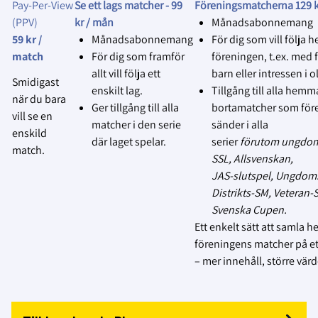
publiceras eller användas.
Pay‑Per‑View
Se ett lags matcher -
99
Föreningsmatcherna 129 k
(PPV)
kr / mån
Månadsabonnemang
4.
Respektera avslag utan förklaring
:
59 kr /
Månadsabonnemang
För dig som vill följa h
Vår utgångspunkt är, genom
match
För dig som framför
föreningen, t.ex. med f
föreningens samtyckte, att
allt vill följa ett
barn eller intressen i ol
Smidigast
lagen, domare och funktionärer
enskilt lag.
Tillgång till alla hemm
när du bara
har godkänt att matcher kan
Ger tillgång till alla
bortamatcher som för
vill se en
sändas på Svensk Innebandys
matcher i den serie
sänder i alla
enskild
officiella plattform Innebandy
där laget spelar.
serier
förutom ungdom
match.
Play.
SSL, Allsvenskan,
JAS‑slutspel, Ungdom
MEN… Om något lag, domare
Distrikts‑SM, Veteran
eller funktionär inte vill att
Svenska Cupen.
matchen livesänds eller spelas
Ett enkelt sätt att samla h
in, respektera deras beslut utan
föreningens matcher på ett
att kräva en förklaring, och
– mer innehåll, större värd
avbryt
sändningen/inspelningen.
5.
Följ föreningens ansvar
: