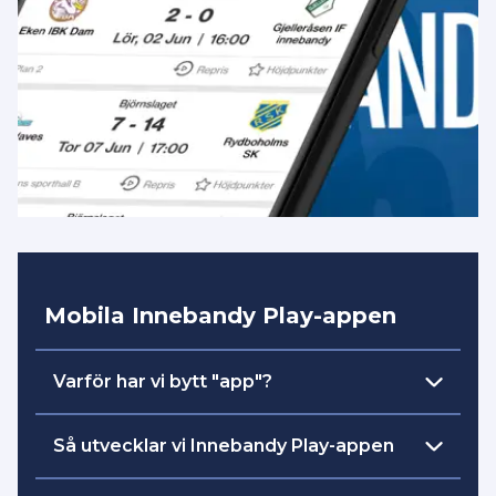
Mobila Innebandy Play-appen
Varför har vi bytt "app"?
skapa
Vår intention och målsättning är att
Så utvecklar vi Innebandy Play-appen
en plattform
där all streaming och
engagemang är samlad på ett ställe. Det