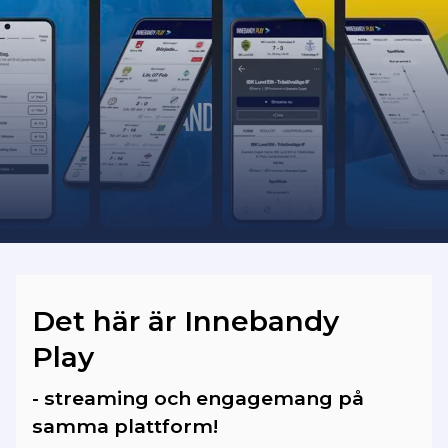
Bilder och videoklipp från matcherna
som spelades fram till säsongen 2025/26
har vi dessvärre ingen möjlighet att
importera in på vår plattform.
Det här är Innebandy
Play
- streaming och engagemang på
samma plattform!