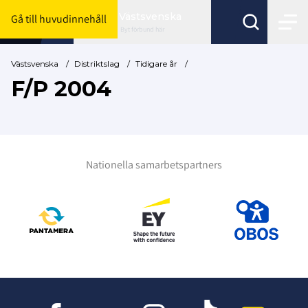
Västsvenska
Gå till huvudinnehåll
Byt förbund här
Västsvenska
/
Distriktslag
/
Tidigare år
/
F/P 2004
Nationella samarbetspartners