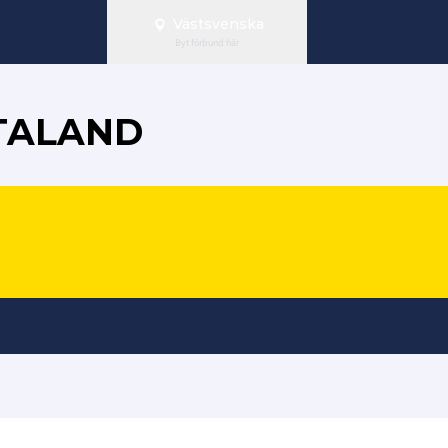
Västsvenska
Byt förbund här
ÖTALAND