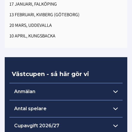
17 JANUARI, FALKÖPING
13 FEBRUARI, KVIBERG (GÖTEBORG)
20 MARS, UDDEVALLA
10 APRIL, KUNGSBACKA
Västcupen - så här gör vi
Anmälan
Anmälan till Västcupen görs via
Antal spelare
formuläret -
Oavsett nivå/division (1-5) spelar vi med 5
Cupavgift 2026/27
Frågor skickas
utespelare och 1 målvakt, plus valfritt