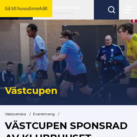
Västsvenska
Gå till huvudinnehåll
Byt förbund här
Västcupen
Västsvenska
/
Evenemang
/
VÄSTCUPEN SPONSRAD