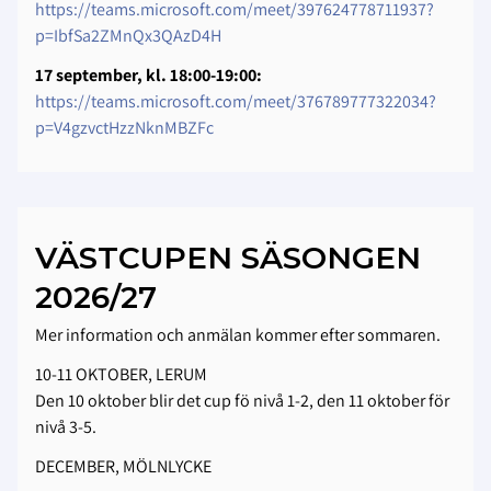
https://teams.microsoft.com/meet/397624778711937?
p=IbfSa2ZMnQx3QAzD4H
17 september, kl. 18:00-19:00:
https://teams.microsoft.com/meet/376789777322034?
p=V4gzvctHzzNknMBZFc
VÄSTCUPEN SÄSONGEN
2026/27
Mer information och anmälan kommer efter sommaren.
10-11 OKTOBER, LERUM
Den 10 oktober blir det cup fö nivå 1-2, den 11 oktober för
nivå 3-5.
DECEMBER, MÖLNLYCKE