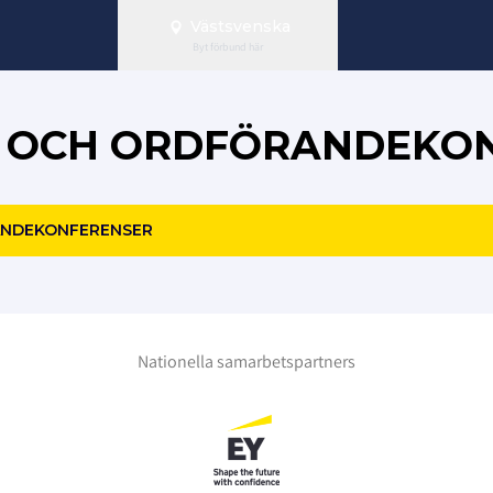
Västsvenska
Byt förbund här
S- OCH ORDFÖRANDEKO
RANDEKONFERENSER
Nationella samarbetspartners