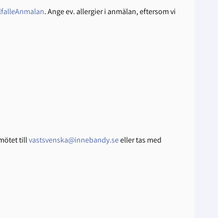
llfalleAnmalan
.
Ange ev. allergier i anmälan, eftersom vi
mötet till
vastsvenska@innebandy.se
eller tas med