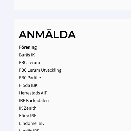
ANMÄLDA
Förening
Burås IK
FBC Lerum
FBC Lerum Utveckling
FBC Partille
Floda IBK
Herrestads AIF
IBF Backadalen
IK Zenith
Kärra IBK
Lindome IBK
Lindås IBF