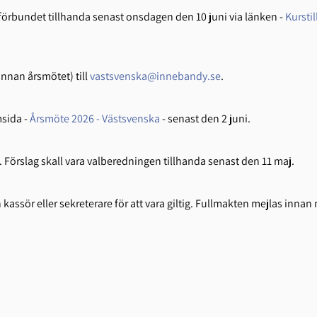
örbundet tillhanda senast
onsdagen den 10 juni via länken -
Kursti
innan årsmötet) till
vastsvenska@innebandy.se
.
msida -
Årsmöte 2026 - Västsvenska
- senast den 2 juni.
. Förslag skall vara valberedningen tillhanda senast den 11 maj.
ssör eller sekreterare för att vara giltig. Fullmakten mejlas innan 