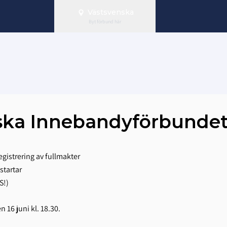
Västsvenska
Byt förbund här
venska Innebandyförbunde
registrering av fullmakter
 startar
S!)
16 juni kl. 18.30.