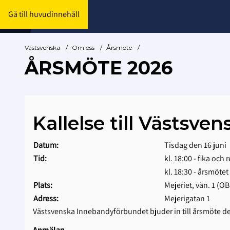
Gå till huvudinnehåll
Västsvenska
/
Om oss
/
Årsmöte
/
ÅRSMÖTE 2026
Kallelse till Västs
Datum:
Tisdag den 16 juni
Tid:
kl. 18:00 - fika och 
kl. 18:30 - årsmötet
Plats:
Mejeriet, vån. 1 (OB
Adress:
Mejerigatan 1
Västsvenska Innebandyförbundet bjuder in till årsmöte den 
Anmälan