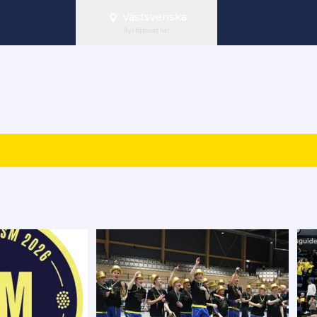
Västsvenska
Byt förbund här