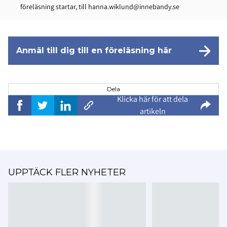
föreläsning startar, till
hanna.wiklund@innebandy.se
Anmäl till dig till en föreläsning här
Dela
Klicka här för att dela
artikeln
UPPTÄCK FLER NYHETER