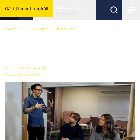
Västsvenska
Gå till huvudinnehåll
Byt förbund här
Svenska IBF
/
Nyheter
/
Utveckling
Kostnadsfria digitala
föreläsningar
Publicerad
2024-11-14
Uppdaterad 2024-11-17