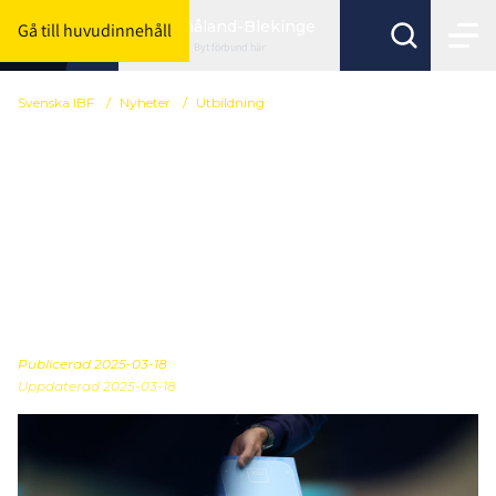
Småland-Blekinge
Gå till huvudinnehåll
Byt förbund här
Svenska IBF
/
Nyheter
/
Utbildning
Svensk Innebandy
lanserar ny
utbildningsplattform:
"Ger spännande
möjligheter"
Publicerad
2025-03-18
Uppdaterad 2025-03-18