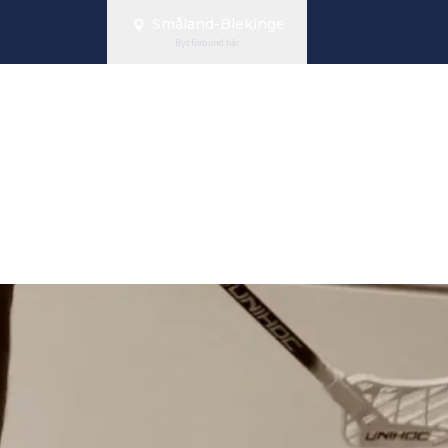
Småland-Blekinge
Byt förbund här
våra utbildnin