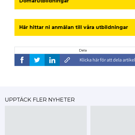
Domarutbildningar
Här hittar ni anmälan till våra utbildningar
Dela
Klicka här för att dela artike
UPPTÄCK FLER NYHETER