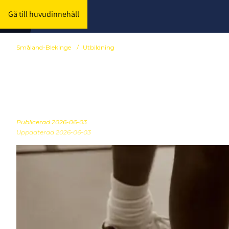
Gå till huvudinnehåll
Småland-Blekinge
/
Utbildning
Anmälan till 
Publicerad
2026-06-03
Uppdaterad 2026-06-03