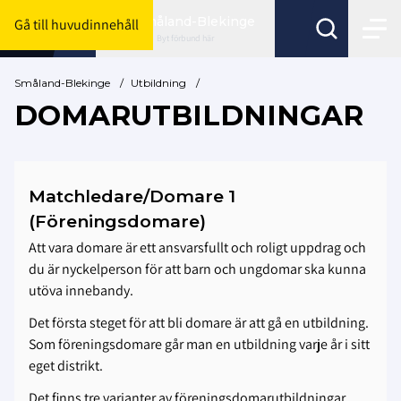
Småland-Blekinge
Gå till huvudinnehåll
Byt förbund här
Småland-Blekinge
/
Utbildning
/
DOMARUTBILDNINGAR
Matchledare/Domare 1
(Föreningsdomare)
Att vara domare är ett ansvarsfullt och roligt uppdrag och
du är nyckelperson för att barn och ungdomar ska kunna
utöva innebandy.
Det första steget för att bli domare är att gå en utbildning.
Som föreningsdomare går man en utbildning varje år i sitt
eget distrikt.
Det finns tre varianter av föreningsdomarutbildningar.